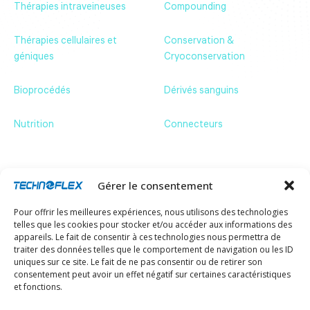
Thérapies intraveineuses
Compounding
Thérapies cellulaires et
Conservation &
géniques
Cryoconservation
Bioprocédés
Dérivés sanguins
Nutrition
Connecteurs
Contactez-nous
ZA de Bassilour,
64210 Bidart – France
+33 (0)5 59 54 66 66
Gérer le consentement
communication@technoflex.net
Pour offrir les meilleures expériences, nous utilisons des technologies
Abonnez-vous à notre newsletter pour rester
telles que les cookies pour stocker et/ou accéder aux informations des
informé de nos actualités.
appareils. Le fait de consentir à ces technologies nous permettra de
Email
traiter des données telles que le comportement de navigation ou les ID
uniques sur ce site. Le fait de ne pas consentir ou de retirer son
consentement peut avoir un effet négatif sur certaines caractéristiques
et fonctions.
Une question ?