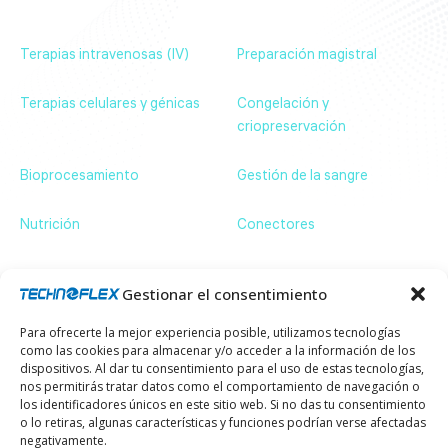
Noticias & Eventos
Contáctenos
Terapias intravenosas (IV)
Preparación magistral
Terapias celulares y génicas
Congelación y
criopreservación
Bioprocesamiento
Gestión de la sangre
Nutrición
Conectores
Contáctenos
ZA de Bassilour, 64210 Bidart – France
+33 (0)5 59 54 66 66
Gestionar el consentimiento
communication@technoflex.net
Para ofrecerte la mejor experiencia posible, utilizamos tecnologías
Suscríbase a nuestro boletín y manténgase al día
como las cookies para almacenar y/o acceder a la información de los
de nuestras últimas novedades.
dispositivos. Al dar tu consentimiento para el uso de estas tecnologías,
Email
nos permitirás tratar datos como el comportamiento de navegación o
los identificadores únicos en este sitio web. Si no das tu consentimiento
o lo retiras, algunas características y funciones podrían verse afectadas
negativamente.