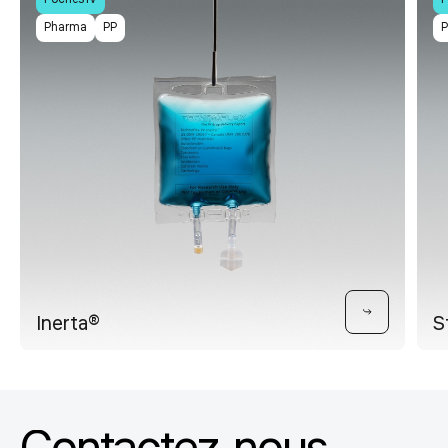
Pharma
PP
Inerta®
S