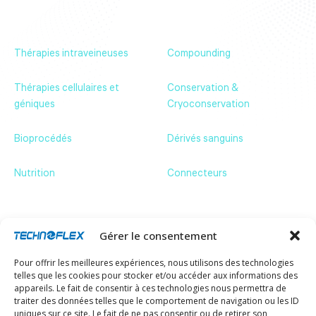
Nous rejoindre
Actualités & Évènements
Contactez-nous
Thérapies intraveineuses
Compounding
Thérapies cellulaires et
Conservation &
géniques
Cryoconservation
Bioprocédés
Dérivés sanguins
Nutrition
Connecteurs
Contactez-nous
ZA de Bassilour,
64210 Bidart – France
+33 (0)5 59 54 66 66
Gérer le consentement
communication@technoflex.net
Pour offrir les meilleures expériences, nous utilisons des technologies
Abonnez-vous à notre newsletter pour rester
telles que les cookies pour stocker et/ou accéder aux informations des
informé de nos actualités.
appareils. Le fait de consentir à ces technologies nous permettra de
Email
traiter des données telles que le comportement de navigation ou les ID
uniques sur ce site. Le fait de ne pas consentir ou de retirer son