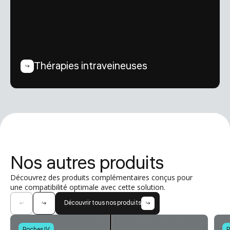
Thérapies intraveineuses
Nos autres produits
Découvrez des produits complémentaires conçus pour
une compatibilité optimale avec cette solution.
Découvrir tous nos produits
Poches IV
P