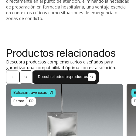
directamente en el punto de atención, eliminando la necesidad
de preparación en farmacia hospitalaria, una ventaja esencial
en contextos críticos como situaciones de emergencia o
zonas de conflicto.
Productos relacionados
Descubra productos complementarios diseñados para
garantizar una compatibilidad óptima con esta solución.
Descubre todos los productos
Bolsas intravenosas (IV)
B
Farma
PP