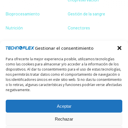
criopreservación
Bioprocesamiento
Gestión de la sangre
Nutrición
Conectores
Contáctenos
ZA de Bassilour, 64210 Bidart – France
+33 (0)5 59 54 66 66
Gestionar el consentimiento
communication@technoflex.net
Para ofrecerte la mejor experiencia posible, utilizamos tecnologías
Suscríbase a nuestro boletín y manténgase al día
como las cookies para almacenar y/o acceder a la información de los
de nuestras últimas novedades.
dispositivos. Al dar tu consentimiento para el uso de estas tecnologías,
Email
nos permitirás tratar datos como el comportamiento de navegación o
los identificadores únicos en este sitio web. Si no das tu consentimiento
o lo retiras, algunas características y funciones podrían verse afectadas
negativamente.
¿Una pregunta?
Aceptar
Contáctenos
Rechazar