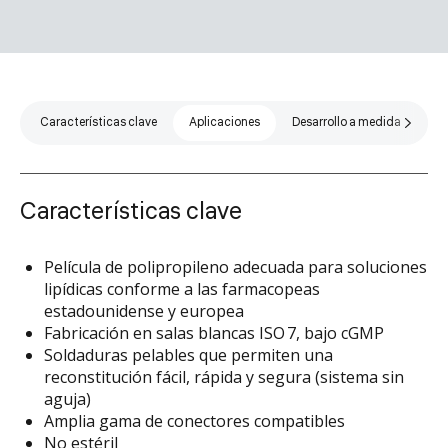
Características clave
Aplicaciones
Desarrollo a medida
Es
Características clave
Película de polipropileno adecuada para soluciones
lipídicas conforme a las farmacopeas
estadounidense y europea
Fabricación en salas blancas ISO 7, bajo cGMP
Soldaduras pelables que permiten una
reconstitución fácil, rápida y segura (sistema sin
aguja)
Amplia gama de conectores compatibles
No estéril