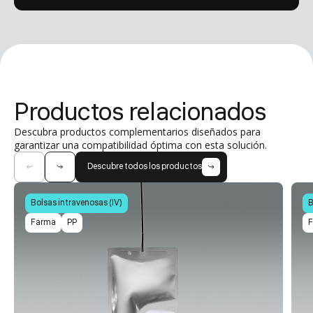
Productos relacionados
Descubra productos complementarios diseñados para
garantizar una compatibilidad óptima con esta solución.
Descubre todos los productos
Bolsas intravenosas (IV)
B
Farma
PP