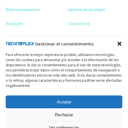
Bioprocesamiento
Gestión de la sangre
Nutrición
Conectores
Contáctenos
ZA de Bassilour, 64210 Bidart – France
+33 (0)5 59 54 66 66
Gestionar el consentimiento
communication@technoflex.net
Para ofrecerte la mejor experiencia posible, utilizamos tecnologías
Suscríbase a nuestro boletín y manténgase al día
como las cookies para almacenar y/o acceder a la información de los
de nuestras últimas novedades.
dispositivos. Al dar tu consentimiento para el uso de estas tecnologías,
Email
nos permitirás tratar datos como el comportamiento de navegación o
los identificadores únicos en este sitio web. Si no das tu consentimiento
o lo retiras, algunas características y funciones podrían verse afectadas
negativamente.
¿Una pregunta?
Contáctenos
Aceptar
Rechazar
Ver preferencias