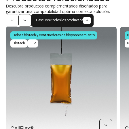
Descubra productos complementarios diseñados para
garantizar una compatibilidad óptima con esta solución.
Descubre todos los productos
Bolsas biotech y contenedores de bioprocesamiento
B
Biotech
FEP
B
CellFlex®
C