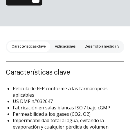
Características clave
Aplicaciones
Desarrollo a medida
Es
Características clave
Película de FEP conforme a las farmacopeas
aplicables
US DMF n.º 032647
Fabricación en salas blancas ISO 7 bajo cGMP
Permeabilidad a los gases (CO2, O2)
Impermeabilidad total al agua, evitando la
evaporación y cualquier pérdida de volumen