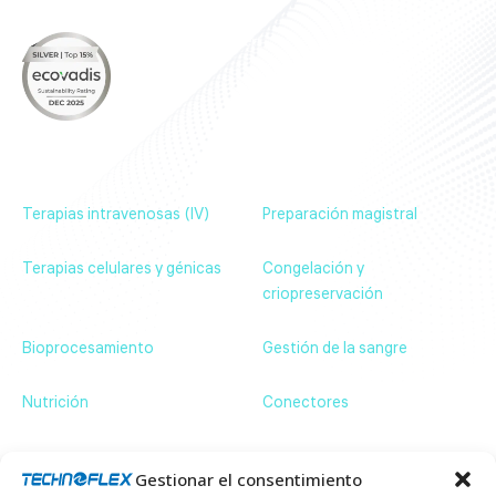
Sobre nosotros
Nuestros productos
Noticias & Eventos
Contáctenos
Terapias intravenosas (IV)
Preparación magistral
Terapias celulares y génicas
Congelación y
criopreservación
Bioprocesamiento
Gestión de la sangre
Nutrición
Conectores
Contáctenos
ZA de Bassilour, 64210 Bidart – France
+33 (0)5 59 54 66 66
Gestionar el consentimiento
communication@technoflex.net